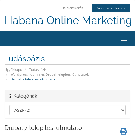
Bejelentkezés
Kosár megtekintése
Habana Online Marketing 
Váltá
a
navig
Tudásbázis
Ügyfélkapu
Tudásbázis
Wordpress, Joomla és Drupal telepítési útmutatók
Drupal 7 telepítési útmutató
Kategóriák
Drupal 7 telepítési útmutató