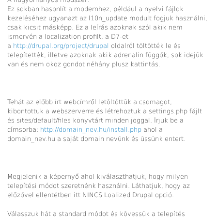
Ez sokban hasonlít a modernhez, például a nyelvi fájlok
kezeléséhez ugyanazt az l10n_update modult fogjuk használni,
csak kicsit másképp. Ez a leírás azoknak szól akik nem
ismervén a localization profilt, a D7-et
a
http://drupal.org/project/drupal
oldalról töltötték le és
telepítették, illetve azoknak akik adrenalin függők, sok idejük
van és nem okoz gondot néhány plusz kattintás.
Tehát az előbb írt webcímről letöltöttük a csomagot,
kibontottuk a webszerverre és létrehoztuk a settings.php fájlt
és sites/default/files könyvtárt minden joggal. Írjuk be a
címsorba:
http://domain_nev.hu/install.php
ahol a
domain_nev.hu a saját domain nevünk és üssünk entert.
Megjelenik a képernyő ahol kiválaszthatjuk, hogy milyen
telepítési módot szeretnénk használni. Láthatjuk, hogy az
előzővel ellentétben itt NINCS Loalized Drupal opció.
Válasszuk hát a standard módot és kövessük a telepítés