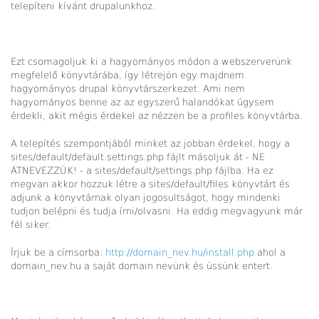
telepíteni kívánt drupalunkhoz.
Ezt csomagoljuk ki a hagyományos módon a webszerverünk
megfelelő könyvtárába, így létrejön egy majdnem
hagyományos drupal könyvtárszerkezet. Ami nem
hagyományos benne az az egyszerű halandókat úgysem
érdekli, akit mégis érdekel az nézzen be a profiles könyvtárba.
A telepítés szempontjából minket az jobban érdekel, hogy a
sites/default/default.settings.php fájlt másoljuk át - NE
ÁTNEVEZZÜK! - a sites/default/settings.php fájlba. Ha ez
megvan akkor hozzuk létre a sites/default/files könyvtárt és
adjunk a könyvtárnak olyan jogosultságot, hogy mindenki
tudjon belépni és tudja írni/olvasni. Ha eddig megvagyunk már
fél siker.
Írjuk be a címsorba:
http://domain_nev.hu/install.php
ahol a
domain_nev.hu a saját domain nevünk és üssünk entert.