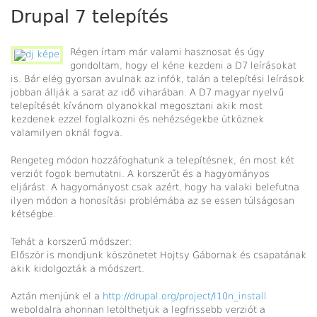
Drupal 7 telepítés
Régen írtam már valami hasznosat és úgy
gondoltam, hogy el kéne kezdeni a D7 leírásokat
is. Bár elég gyorsan avulnak az infók, talán a telepítési leírások
jobban állják a sarat az idő viharában. A D7 magyar nyelvű
telepítését kívánom olyanokkal megosztani akik most
kezdenek ezzel foglalkozni és nehézségekbe ütköznek
valamilyen oknál fogva.
Rengeteg módon hozzáfoghatunk a telepítésnek, én most két
verziót fogok bemutatni. A korszerűt és a hagyományos
eljárást. A hagyományost csak azért, hogy ha valaki belefutna
ilyen módon a honosítási problémába az se essen túlságosan
kétségbe.
Tehát a korszerű módszer:
Először is mondjunk köszönetet Hojtsy Gábornak és csapatának
akik kidolgozták a módszert.
Aztán menjünk el a
http://drupal.org/project/l10n_install
weboldalra ahonnan letölthetjük a legfrissebb verziót a