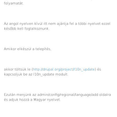
folyamatát.
Az angol nyelven kívül itt nem ajánlja fel a többi nyelvet ezzel
később kell foglalkoznunk.
Amikor elkészül a telepítés,
akkor töltsük le (
http://drupal.org/project/l10n_update
) és
kapcsoljuk be az l10n_update modult.
Ezután menjünk az admin/config/regional/language/add oldalra
és adjuk hozzá a Magyar nyelvet.