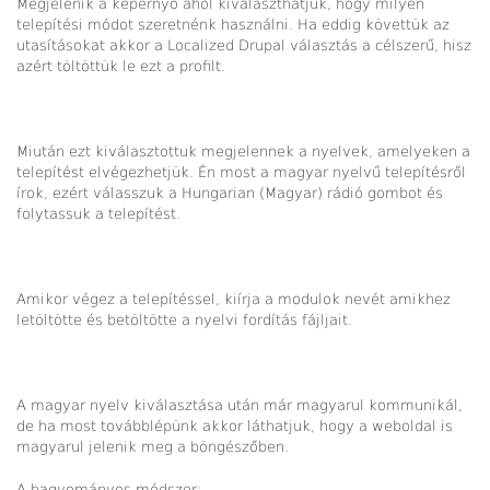
Megjelenik a képernyő ahol kiválaszthatjuk, hogy milyen
telepítési módot szeretnénk használni. Ha eddig követtük az
utasításokat akkor a Localized Drupal választás a célszerű, hisz
azért töltöttük le ezt a profilt.
Miután ezt kiválasztottuk megjelennek a nyelvek, amelyeken a
telepítést elvégezhetjük. Én most a magyar nyelvű telepítésről
írok, ezért válasszuk a Hungarian (Magyar) rádió gombot és
folytassuk a telepítést.
Amikor végez a telepítéssel, kiírja a modulok nevét amikhez
letöltötte és betöltötte a nyelvi fordítás fájljait.
A magyar nyelv kiválasztása után már magyarul kommunikál,
de ha most továbblépünk akkor láthatjuk, hogy a weboldal is
magyarul jelenik meg a böngészőben.
A hagyományos módszer: