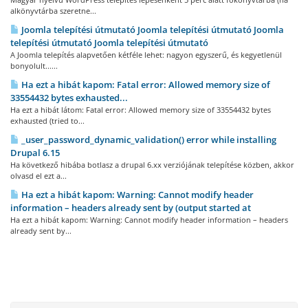
alkönyvtárba szeretne...
Joomla telepítési útmutató Joomla telepítési útmutató Joomla
telepítési útmutató Joomla telepítési útmutató
A Joomla telepítés alapvetően kétféle lehet: nagyon egyszerű, és kegyetlenül
bonyolult......
Ha ezt a hibát kapom: Fatal error: Allowed memory size of
33554432 bytes exhausted...
Ha ezt a hibát látom: Fatal error: Allowed memory size of 33554432 bytes
exhausted (tried to...
_user_password_dynamic_validation() error while installing
Drupal 6.15
Ha következő hibába botlasz a drupal 6.xx verziójának telepítése közben, akkor
olvasd el ezt a...
Ha ezt a hibát kapom: Warning: Cannot modify header
information – headers already sent by (output started at
Ha ezt a hibát kapom: Warning: Cannot modify header information – headers
already sent by...