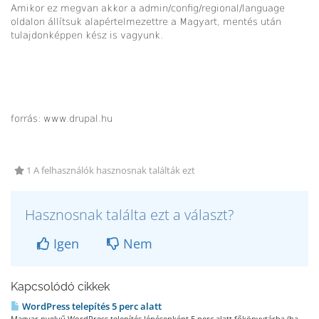
Amikor ez megvan akkor a admin/config/regional/language
oldalon állítsuk alapértelmezettre a Magyart, mentés után
tulajdonképpen kész is vagyunk.
forrás: www.drupal.hu
1 A felhasználók hasznosnak találták ezt
Hasznosnak találta ezt a választ?
Igen
Nem
Kapcsolódó cikkek
WordPress telepítés 5 perc alatt
Magyar nyelvű WordPress telepítés lépésenként 5 perc alatt főkönyvtárba (ha