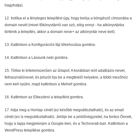
hagyhatja).
12. Indítsa el a tényleges telepítést úgy, hogy beírja a böngésző címsorába a
domain nevét (mivel főkönyvtárról van szó, elég ennyi - ha alkönyvtárba
történik a telepítés, akkor a domain neve+ az alkönyvtár neve kell).
13. Kattintson a Konfigurációs fájl létrehozása gombra.
14. Kattintson a Lássunk neki gombra.
15. Töltse ki értelemszerűen az űrlapot. A korábban leírt adatbázis nevet,
felhasználónevet, és jelszót írja be a megfelelő helyekre, a többi mezőhöz
nem kell nyúlni, majd kattintson a Mehet! gombra.
16. Kattintson az Elkezdeni a telepítést gombra.
17. Adja meg a Honlap címét (ez később megváltoztatható), és az email
címét (ez is megváltoztatható). Jelölje be a jelölőnégyzetet, ha fontos Önnek,
hogy a lapja megjelenjen a Google-ben, és a Technorati-ban. Kattintson a
WordPress telepítése gombra.