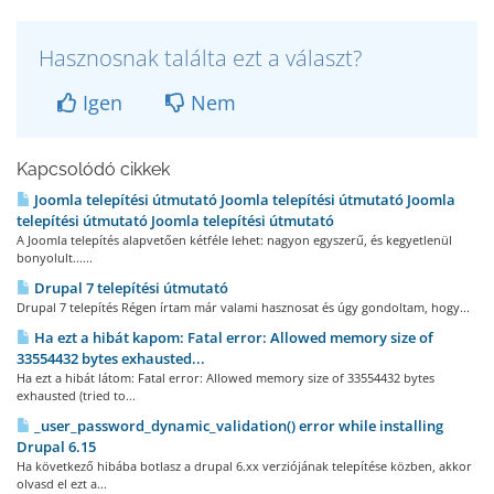
Hasznosnak találta ezt a választ?
Igen
Nem
Kapcsolódó cikkek
Joomla telepítési útmutató Joomla telepítési útmutató Joomla
telepítési útmutató Joomla telepítési útmutató
A Joomla telepítés alapvetően kétféle lehet: nagyon egyszerű, és kegyetlenül
bonyolult......
Drupal 7 telepítési útmutató
Drupal 7 telepítés Régen írtam már valami hasznosat és úgy gondoltam, hogy...
Ha ezt a hibát kapom: Fatal error: Allowed memory size of
33554432 bytes exhausted...
Ha ezt a hibát látom: Fatal error: Allowed memory size of 33554432 bytes
exhausted (tried to...
_user_password_dynamic_validation() error while installing
Drupal 6.15
Ha következő hibába botlasz a drupal 6.xx verziójának telepítése közben, akkor
olvasd el ezt a...