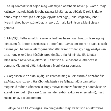
5. Az Új Adatbázisnál adjon meg valamilyen adatbázis nevet, pl. wordp, majd
kattintson az Adatbázis létrehozására. Miután az adatbázis létrejött, írja fel
annak teljes nevét (az előtaggal együtt, ami egy _ jellel végződik, tehát
ilyesmi lehet, hogy azönelőtagja_wordp), majd kattintson a Menj vissza
gombra.
6. A MySQL Felhasználók résznél a fentihez hasonlóan hozzon létre egy új
felhasználót. Ehhez jelszót is kell generálnia. Javaslom, hogy ne saját jelszót
használjon, hanem a jelszógenerátor által létrehozottat, így nagy esélye van
arra, hogy elkerülje a későbbi problémákat. Írja fel mindkettőt, tehát a
felhasználó nevet és a jelszót is. Kattintson a Felhasználó létrehozása
gombra. Miután létrejött, kattintson a Menj vissza gombra.
7. Görgessen le az oldal aljáig, és keresse meg a Felhasználó hozzáadása
az Adatbázishoz sort. Ha több adatbázisa és felhasználója van, akkor
megfelelő módon válassza ki, hogy melyik felhasználót melyik adatbázishoz
szeretné rendelni (ha csak 1 van mindegyikből, akkor ez egyértelmű), majd
kattintson az Elküld gombra.
8. Jelölje be az All Privileges jelölőnégyzetet, majd kattintson a Változtatás