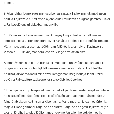
gombra.
9. A bal oldali függőleges menüsorból válassza a Fájlok menüt, majd azon
belül a Fájlkezelő-t. Kattintson a jobb oldali területen az Ugrás gombra. Ekkor
a Fájlkezelő egy új ablakban megnyílik.
10. Kattintson a Feltöltés menüre. A megnyíló új ablakban a Tallózással
keresse meg a 2. pontban létrehozott, Ön által betömörített telepítőcsomagot.
Várja meg, amíg a csomag 100%-ban feltöltődik a tárhelyre. Kattintson a
Vissza a ....... linkre, már nem lesz szüksége erre az ablakra.
Alternatívaként a 9. és 10. pontra, itt nyugodtan használhat konkrétan FTP
programot is a tömörített fájl feltöltésére a megfelelő helyre. Ha FileZillát
használ, akkor ráadásul mindezt villámgyorsan meg is tudja tenni. Ezzel
együtt a Fájkezelőre szüksége lesz a további lépésekhez.
11. Jelölje be a .zip telepítőállomány melletti jelölőnégyzetet, majd kattintson
a Fájlkezelő menüsorának jobb felső részén található Kibontás menüre. A
felugró ablakban kattintson a Kibontás-ra. Várja meg, amíg ez megtörténik,
majd a Close gombbal zárja be az ablakot. Zárja be az egész fájlkezelőt (ha
akarja, törölheti a telepítőállományt, hogy ne foglaljon helyet, de meg is