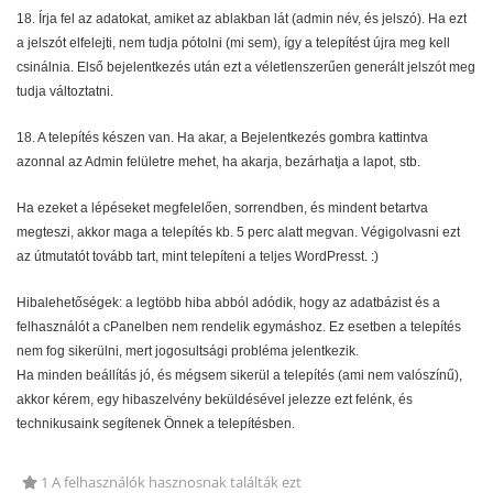
18. Írja fel az adatokat, amiket az ablakban lát (admin név, és jelszó). Ha ezt
a jelszót elfelejti, nem tudja pótolni (mi sem), így a telepítést újra meg kell
csinálnia. Első bejelentkezés után ezt a véletlenszerűen generált jelszót meg
tudja változtatni.
18. A telepítés készen van. Ha akar, a Bejelentkezés gombra kattintva
azonnal az Admin felületre mehet, ha akarja, bezárhatja a lapot, stb.
Ha ezeket a lépéseket megfelelően, sorrendben, és mindent betartva
megteszi, akkor maga a telepítés kb. 5 perc alatt megvan. Végigolvasni ezt
az útmutatót tovább tart, mint telepíteni a teljes WordPresst. :)
Hibalehetőségek: a legtöbb hiba abból adódik, hogy az adatbázist és a
felhasználót a cPanelben nem rendelik egymáshoz. Ez esetben a telepítés
nem fog sikerülni, mert jogosultsági probléma jelentkezik.
Ha minden beállítás jó, és mégsem sikerül a telepítés (ami nem valószínű),
akkor kérem, egy hibaszelvény beküldésével jelezze ezt felénk, és
technikusaink segítenek Önnek a telepítésben.
1 A felhasználók hasznosnak találták ezt