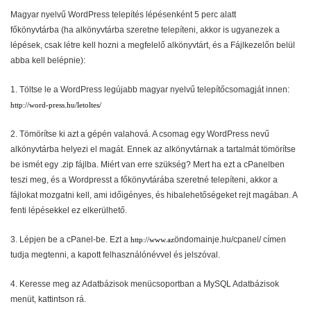
Magyar nyelvű WordPress telepítés lépésenként 5 perc alatt
főkönyvtárba (ha alkönyvtárba szeretne telepíteni, akkor is ugyanezek a
lépések, csak létre kell hozni a megfelelő alkönyvtárt, és a Fájlkezelőn belül
abba kell belépnie):
1. Töltse le a WordPress legújabb magyar nyelvű telepítőcsomagját innen:
http://word-press.hu/letoltes/
2. Tömörítse ki azt a gépén valahová. A csomag egy WordPress nevű
alkönyvtárba helyezi el magát. Ennek az alkönyvtárnak a tartalmát tömörítse
be ismét egy .zip fájlba. Miért van erre szükség? Mert ha ezt a cPanelben
teszi meg, és a Wordpresst a főkönyvtárába szeretné telepíteni, akkor a
fájlokat mozgatni kell, ami időigényes, és hibalehetőségeket rejt magában. A
fenti lépésekkel ez elkerülhető.
3. Lépjen be a cPanel-be. Ezt a
öndomainje.hu/cpanel/ címen
http://www.az
tudja megtenni, a kapott felhasználónévvel és jelszóval.
4. Keresse meg az Adatbázisok menücsoportban a MySQL Adatbázisok
menüt, kattintson rá.