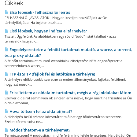
Cikkek
Első lépések - felhasználói leírás
FELHASZNÁLÓI JAVASLATOK - Hogyan kezdjen hozzáFájlok az Ön
tárhelyfiókjábanHa bejelentkezik a...
Első lépések, hogyan indítsa el tárhelyét?
Tisztelt Ügyfelünk!Az alábbiakban egy rövid "todo" listát találhat - azaz
tennivalók listáját -,...
Engedélyezettek-e a felnőtt tartalmat mutató, a warez, a torrent,
és a proxy oldalak?
A felnőtt tartalmakat mutató weboldalak elhelyezése NEM engedélyezett a
szervereinken.A warez,...
FTP és SFTP (fájlok fel és letöltése a tárhelyre)
A tárhelyre előbb-utóbb szeretne az ember állományokat, fájlokat feltölteni,
hogy azt mások...
Frissítettem az oldalaim tartalmát, mégis a régi oldalakat látom
Szerver oldalról semmilyen ok sincsen arra nézve, hogy miért ne frissülne az Ön
oldala azonnal,...
Hova töltsem fel az oldala(i)mat?
A tárhelyén belül számos könyvtárat találhat egy főkönyvtárba szervezve.
Ezeket kérem, soha ne...
Módosíthatom-e a tárhelyemet?
Természetesen! A módosítás mind felfelé, mind lefelé lehetséges. Ha például Ön