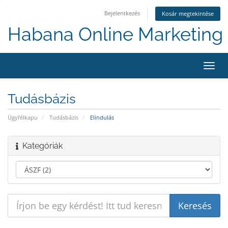
Bejelentkezés
Kosár megtekintése
Habana Online Marketing 
Váltá
a
navig
Tudásbázis
Ügyfélkapu
Tudásbázis
Elindulás
Kategóriák