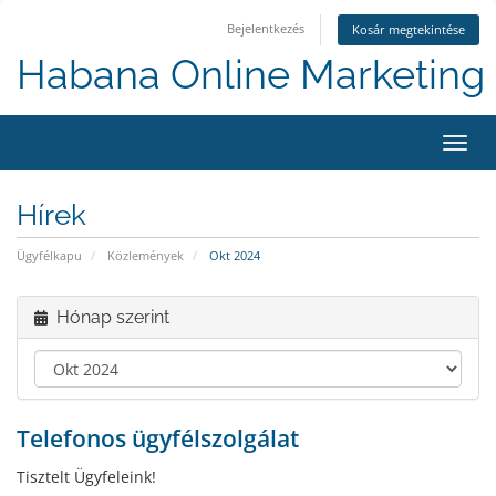
Bejelentkezés
Kosár megtekintése
Habana Online Marketing 
Váltá
a
navig
Hírek
Ügyfélkapu
Közlemények
Okt 2024
Hónap szerint
Telefonos ügyfélszolgálat
Tisztelt Ügyfeleink!